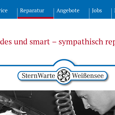
vice
Reparatur
Angebote
Jobs
es und smart – sym­pa­thisch re