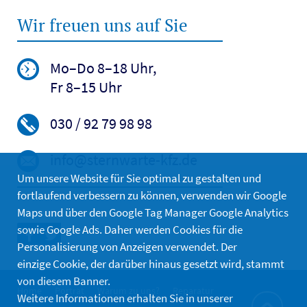
Wir freuen uns auf Sie
Mo–Do 8–18 Uhr,
Fr 8–15 Uhr
030 / 92 79 98 98
info@sternwarte-kfz.de
Um unsere Website für Sie optimal zu gestalten und
fortlaufend verbessern zu können, verwenden wir Google
Maps und über den Google Tag Manager Google Analytics
sowie Google Ads. Daher werden Cookies für die
Personalisierung von Anzeigen verwendet. Der
einzige Cookie, der darüber hinaus gesetzt wird, stammt
von diesem Banner.
Home
Porträt
Warum zu uns?
Reparatur
Weitere Informationen erhalten Sie in unserer