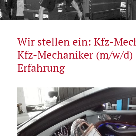
Wir stellen ein: Kfz-Mec
Kfz-Mechaniker (m/w/d) 
Erfahrung