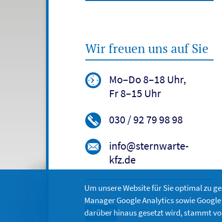
Wir freuen uns auf Sie
Mo–Do 8–18 Uhr,
Fr 8–15 Uhr
030 / 92 79 98 98
info@sternwarte-
kfz.de
Um unsere Website für Sie optimal zu g
Manager Google Analytics sowie Google 
darüber hinaus gesetzt wird, stammt v